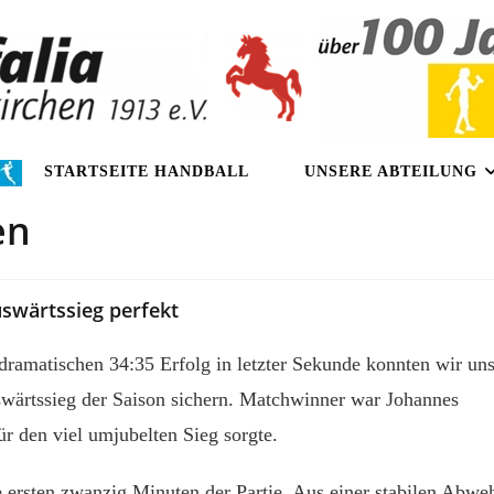
STARTSEITE HANDBALL
UNSERE ABTEILUNG
en
Auswärtssieg perfekt
 dramatischen 34:35 Erfolg in letzter Sekunde konnten wir un
ärtssieg der Saison sichern. Matchwinner war Johannes
ür den viel umjubelten Sieg sorgte.
 ersten zwanzig Minuten der Partie. Aus einer stabilen Abwe