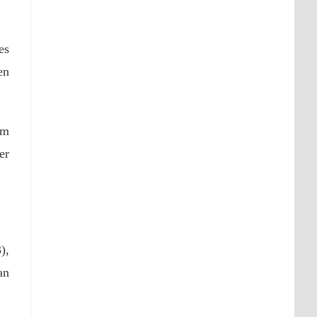
es
en
am
er
),
an